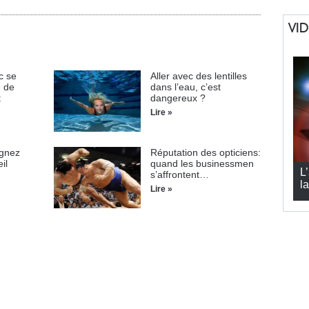
VI
c se
Aller avec des lentilles
e de
dans l’eau, c’est
t
dangereux ?
Lire »
agnez
Réputation des opticiens:
il
quand les businessmen
L
s’affrontent…
la
Lire »