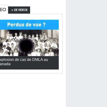
DEO
+ DE VIDEOS
xplosion de cas de DMLA au
anada