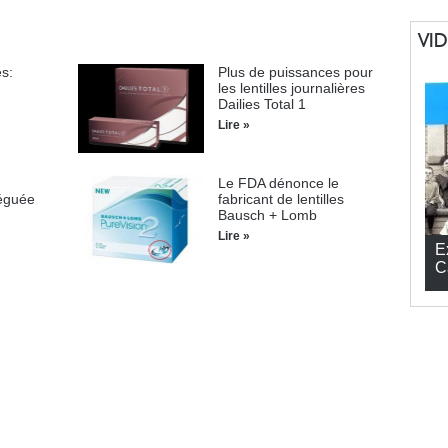
VI
es:
Plus de puissances pour
les lentilles journalières
Dailies Total 1
Lire »
Le FDA dénonce le
léguée
fabricant de lentilles
Bausch + Lomb
Lire »
E
C